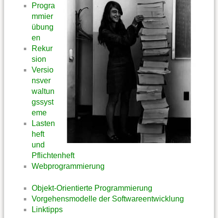
Progra
mmier
übung
en
Rekur
sion
Versio
nsver
waltun
gssyst
eme
Lasten
heft
und
Pflichtenheft
Webprogrammierung
Objekt-Orientierte Programmierung
Vorgehensmodelle der Softwareentwicklung
Linktipps