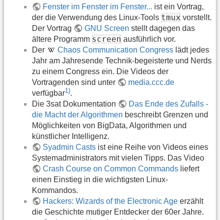
Fenster im Fenster im Fenster...
ist ein Vortrag,
tmux
der die Verwendung des Linux-Tools
vorstellt.
Der Vortrag
GNU Screen
stellt dagegen das
screen
ältere Programm
ausführlich vor.
Der
Chaos Communication Congress
lädt jedes
Jahr am Jahresende Technik-begeisterte und Nerds
zu einem Congress ein. Die Videos der
Vortragenden sind unter
media.ccc.de
1)
verfügbar
.
Die 3sat Dokumentation
Das Ende des Zufalls -
die Macht der Algorithmen
beschreibt Grenzen und
Möglichkeiten von BigData, Algorithmen und
künstlicher Intelligenz.
Syadmin Casts
ist eine Reihe von Videos eines
Systemadministrators mit vielen Tipps. Das Video
Crash Course on Common Commands
liefert
einen Einstieg in die wichtigsten Linux-
Kommandos.
Hackers: Wizards of the Electronic Age
erzählt
die Geschichte mutiger Entdecker der 60er Jahre.