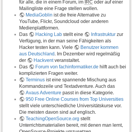
für alle, die in einem Forum, im
IRC
oder auf einer
Mailingliste eine Frage stellen wollen.
MediaGoblin
ist die freie Alternative zu
YouTube, Flickr, Soundcloud oder anderen
Medienplattformen.
Das
Hacking Lab
stellt eine
Infrastruktur
zur
Verfügung, in der man seine Fähigkeiten als
Hacker testen kann. Viele
Benutzer kommen
aus Deutschland
. Im Dezember wird regelmäßig
der
Hackvent
veranstaltet.
Das
Forum von fachinformatiker.de
hilft auch bei
komplizierten Fragen weiter.
Terminus
ist eine spannende Mischung aus
Kommandozeile und Textadventure. Auch das
Avaus Adventure
passt in diese Kategorie.
950 Free Online Courses from Top Universities
stellt viele unterschiedliche Universitätskurse vor.
Die meisten davon sind auf englisch.
TeachingOpenSource.org
stellt
Unterrichtsmaterialien bereit, mit denen man lernt,
OpenSource-Projekte umzusetzen.