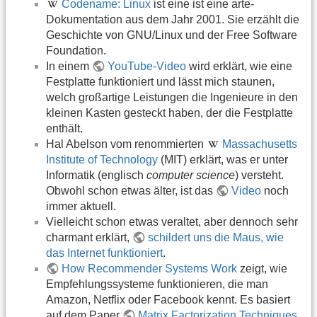
Codename: Linux
ist eine ist eine arte-
Dokumentation aus dem Jahr 2001. Sie erzählt die
Geschichte von GNU/Linux und der Free Software
Foundation.
In einem
YouTube-Video
wird erklärt, wie eine
Festplatte funktioniert und lässt mich staunen,
welch großartige Leistungen die Ingenieure in den
kleinen Kasten gesteckt haben, der die Festplatte
enthält.
Hal Abelson vom renommierten
Massachusetts
Institute of Technology
(MIT) erklärt, was er unter
Informatik (englisch
computer science
) versteht.
Obwohl schon etwas älter, ist das
Video
noch
immer aktuell.
Vielleicht schon etwas veraltet, aber dennoch sehr
charmant erklärt,
schildert uns die Maus, wie
das Internet funktioniert
.
How Recommender Systems Work
zeigt, wie
Empfehlungssysteme funktionieren, die man
Amazon, Netflix oder Facebook kennt. Es basiert
auf dem Paper
Matrix Factorization Techniques