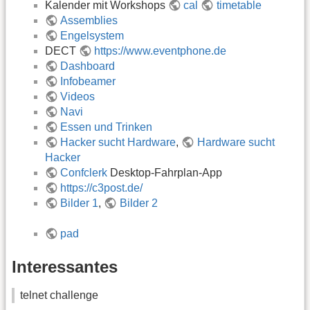
Kalender mit Workshops
cal
timetable
Assemblies
Engelsystem
DECT
https://www.eventphone.de
Dashboard
Infobeamer
Videos
Navi
Essen und Trinken
Hacker sucht Hardware
,
Hardware sucht
Hacker
Confclerk
Desktop-Fahrplan-App
https://c3post.de/
Bilder 1
,
Bilder 2
pad
Interessantes
telnet challenge