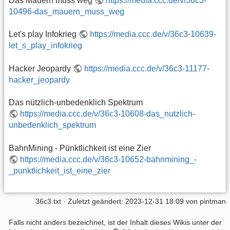
Das Mauern muss weg
https://media.ccc.de/v/36c3-
10496-das_mauern_muss_weg
Let's play Infokrieg
https://media.ccc.de/v/36c3-10639-
let_s_play_infokrieg
Hacker Jeopardy
https://media.ccc.de/v/36c3-11177-
hacker_jeopardy
Das nützlich-unbedenklich Spektrum
https://media.ccc.de/v/36c3-10608-das_nutzlich-
unbedenklich_spektrum
BahnMining - Pünktlichkeit ist eine Zier
https://media.ccc.de/v/36c3-10652-bahnmining_-
_punktlichkeit_ist_eine_zier
36c3.txt
· Zuletzt geändert:
2023-12-31 18:09
von
pintman
Falls nicht anders bezeichnet, ist der Inhalt dieses Wikis unter der