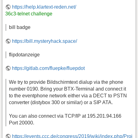
https://help.klartext-reden.net/
36c3-telnet challenge
bill badge
https://bill.mysteryhack.space/
flipdotanzeige
https://gitlab.com/fluepke/fluepdot
We try to provide Bildschirmtext dialup via the phone
number 0190. Bring your BTX-Terminal and connect it
to the eventphone network either via a DECT to PSTN
converter (distybox 300 or similar) or a SIP ATA.
You can also connect via TCP/IP at 195.201.94.166
Port 20000.
https://events.ccc.de/congress/2019/wiki/index.php/Proj