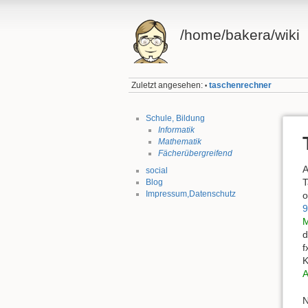
/home/bakera/wiki
Zuletzt angesehen:
taschenrechner
•
Schule, Bildung
Informatik
Mathematik
Fächerübergreifend
A
social
T
Blog
Impressum,Datenschutz
o
M
d
f
K
A
N