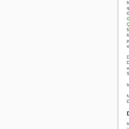
b
q
G
G
Q
5
6
p
w
D
D
w
S
I
N
D
I