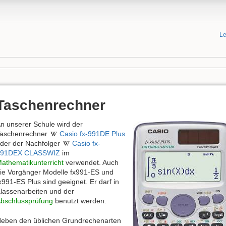
Le
Taschenrechner
n unserer Schule wird der
aschenrechner
Casio fx-991DE Plus
der der Nachfolger
Casio fx-
991DEX CLASSWIZ
im
athematikunterricht
verwendet. Auch
ie Vorgänger Modelle fx991-ES und
x991-ES Plus sind geeignet. Er darf in
lassenarbeiten und der
bschlussprüfung
benutzt werden.
eben den üblichen Grundrechenarten